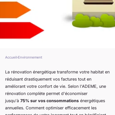
Accueil
›
Environnement
ENVIRONNEMENT
Rénovation énergétique :
La rénovation énergétique transforme votre habitat en
réduisant drastiquement vos factures tout en
optimisez votre cadre de vie
améliorant votre confort de vie. Selon l'ADEME, une
durable
rénovation complète permet d'économiser
jusqu'à
75% sur vos consommations
énergétiques
Lucas
•
3 décembre 2025
•
7 min de lecture
annuelles. Comment optimiser efficacement les